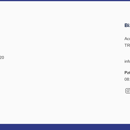
Bi
Ac
TR
 20
in
Pz
08