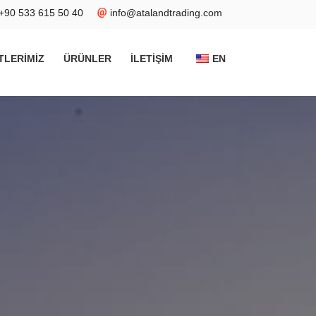
+90 533 615 50 40
info@atalandtrading.com
TLERIMIZ
ÜRÜNLER
İLETIŞIM
EN