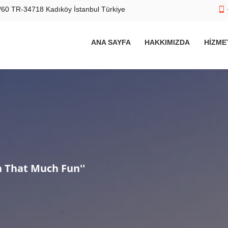
60 TR-34718 Kadıköy İstanbul Türkiye
ANA SAYFA
HAKKIMIZDA
HIZME
n That Much Fun''