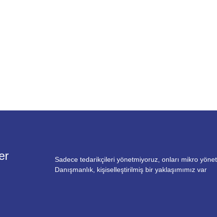
er
Sadece tedarikçileri yönetmiyoruz, onları mikro yönet
Danışmanlık, kişiselleştirilmiş bir yaklaşımımız var