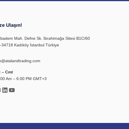
ze Ulaşın!
ıbadem Mah. Defne Sk. İbrahimağa Sitesi B1C/60
-34718 Kadıköy İstanbul Türkiye
fo@atalandtrading.com
t – Cmt
:00 Am – 6:00 PM GMT+3