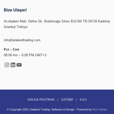
Bize Ulaşın!
Acıbadem Mah. Defne Sk. İbrahimağa Sitesi B1C/60 TR-34718 Kadıköy
İstanbul Türkiye
info@atalandtrading.com
Pzt – Cmt
08:00 Am – 6:00 PM GMT+3
GİZLİLİK POLİTİKASI
|
İLETİŞİM
|
S.S.S
© Copyright 2022 | Ataland Trading. Software & Design - Powered by
Much Better